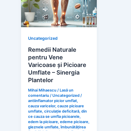
Uncategorized
Remedii Naturale
pentru Vene
Varicoase și Picioare
Umflate – Sinergia
Plantelor
Mihai Mihaescu
/
Lasă un
comentariu
/
Uncategorized
/
antiinflamator picior umflat
,
cauza varicelor
,
cauze picioare
umflate
,
circulație deficitară
,
din
ce cauza se umfla picioarele
,
edem la picioare
,
edeme picioare
,
gleznele umflate
,
îmbunătățirea