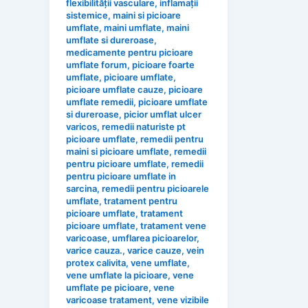
flexibilității vasculare
,
inflamații
sistemice
,
maini si picioare
umflate
,
maini umflate
,
maini
umflate si dureroase
,
medicamente pentru picioare
umflate forum
,
picioare foarte
umflate
,
picioare umflate
,
picioare umflate cauze
,
picioare
umflate remedii
,
picioare umflate
si dureroase
,
picior umflat ulcer
varicos
,
remedii naturiste pt
picioare umflate
,
remedii pentru
maini si picioare umflate
,
remedii
pentru picioare umflate
,
remedii
pentru picioare umflate in
sarcina
,
remedii pentru picioarele
umflate
,
tratament pentru
picioare umflate
,
tratament
picioare umflate
,
tratament vene
varicoase
,
umflarea picioarelor
,
varice cauza.
,
varice cauze
,
vein
protex calivita
,
vene umflate
,
vene umflate la picioare
,
vene
umflate pe picioare
,
vene
varicoase tratament
,
vene vizibile