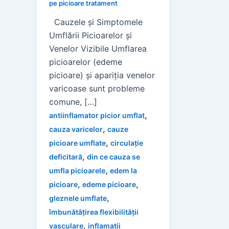
pe picioare tratament
Cauzele și Simptomele
Umflării Picioarelor și
Venelor Vizibile Umflarea
picioarelor (edeme
picioare) și apariția venelor
varicoase sunt probleme
comune, […]
,
antiinflamator picior umflat
,
cauza varicelor
cauze
,
picioare umflate
circulație
,
deficitară
din ce cauza se
,
umfla picioarele
edem la
,
,
picioare
edeme picioare
,
gleznele umflate
îmbunătățirea flexibilității
,
vasculare
inflamații