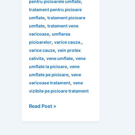
,
pentru picioarele umflate
tratament pentru picioare
,
umflate
tratament picioare
,
umflate
tratament vene
,
varicoase
umflarea
,
,
picioarelor
varice cauza.
,
varice cauze
vein protex
,
,
calivita
vene umflate
vene
,
umflate la picioare
vene
,
umflate pe picioare
vene
,
varicoase tratament
vene
vizibile pe picioare tratament
Remedii
Read Post »
Naturale
pentru
Vene