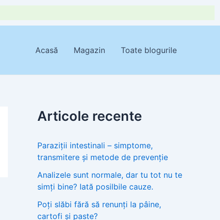
Acasă
Magazin
Toate blogurile
Articole recente
Paraziții intestinali – simptome,
transmitere și metode de prevenție
Analizele sunt normale, dar tu tot nu te
simți bine? Iată posilbile cauze.
Poți slăbi fără să renunți la pâine,
cartofi și paste?