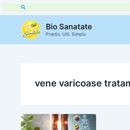
Skip
Search
to
content
Bio Sanatate
Practic. Util. Simplu
vene varicoase trata