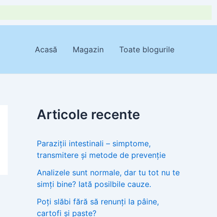
Acasă
Magazin
Toate blogurile
Articole recente
Paraziții intestinali – simptome,
transmitere și metode de prevenție
Analizele sunt normale, dar tu tot nu te
simți bine? Iată posilbile cauze.
Poți slăbi fără să renunți la pâine,
cartofi și paste?