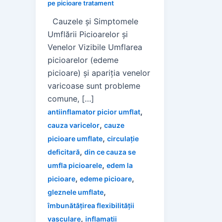
pe picioare tratament
Cauzele și Simptomele
Umflării Picioarelor și
Venelor Vizibile Umflarea
picioarelor (edeme
picioare) și apariția venelor
varicoase sunt probleme
comune, […]
,
antiinflamator picior umflat
,
cauza varicelor
cauze
,
picioare umflate
circulație
,
deficitară
din ce cauza se
,
umfla picioarele
edem la
,
,
picioare
edeme picioare
,
gleznele umflate
îmbunătățirea flexibilității
,
vasculare
inflamații