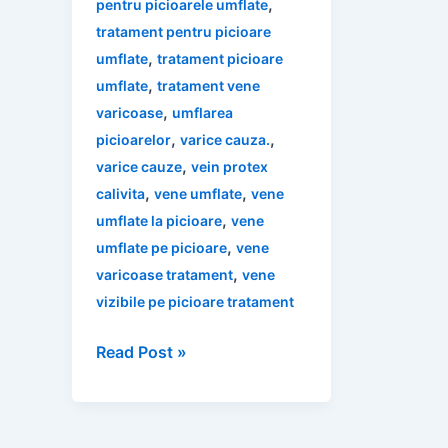
,
pentru picioarele umflate
tratament pentru picioare
,
umflate
tratament picioare
,
umflate
tratament vene
,
varicoase
umflarea
,
,
picioarelor
varice cauza.
,
varice cauze
vein protex
,
,
calivita
vene umflate
vene
,
umflate la picioare
vene
,
umflate pe picioare
vene
,
varicoase tratament
vene
vizibile pe picioare tratament
Remedii
Read Post »
Naturale
pentru
Vene