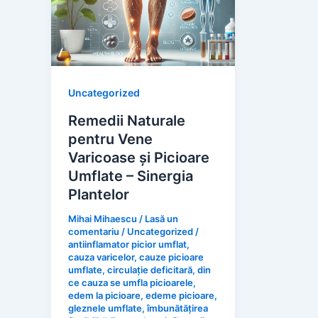
Uncategorized
Remedii Naturale
pentru Vene
Varicoase și Picioare
Umflate – Sinergia
Plantelor
Mihai Mihaescu
/
Lasă un
comentariu
/
Uncategorized
/
antiinflamator picior umflat
,
cauza varicelor
,
cauze picioare
umflate
,
circulație deficitară
,
din
ce cauza se umfla picioarele
,
edem la picioare
,
edeme picioare
,
gleznele umflate
,
îmbunătățirea