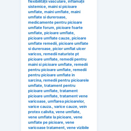
flexibilității vasculare
,
inflamații
sistemice
,
maini si picioare
umflate
,
maini umflate
,
maini
umflate si dureroase
,
medicamente pentru picioare
umflate forum
,
picioare foarte
umflate
,
picioare umflate
,
picioare umflate cauze
,
picioare
umflate remedii
,
picioare umflate
si dureroase
,
picior umflat ulcer
varicos
,
remedii naturiste pt
picioare umflate
,
remedii pentru
maini si picioare umflate
,
remedii
pentru picioare umflate
,
remedii
pentru picioare umflate in
sarcina
,
remedii pentru picioarele
umflate
,
tratament pentru
picioare umflate
,
tratament
picioare umflate
,
tratament vene
varicoase
,
umflarea picioarelor
,
varice cauza.
,
varice cauze
,
vein
protex calivita
,
vene umflate
,
vene umflate la picioare
,
vene
umflate pe picioare
,
vene
varicoase tratament
,
vene vizibile