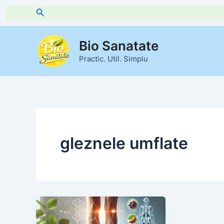
Skip
Search
to
content
Bio Sanatate
Practic. Util. Simplu
gleznele umflate