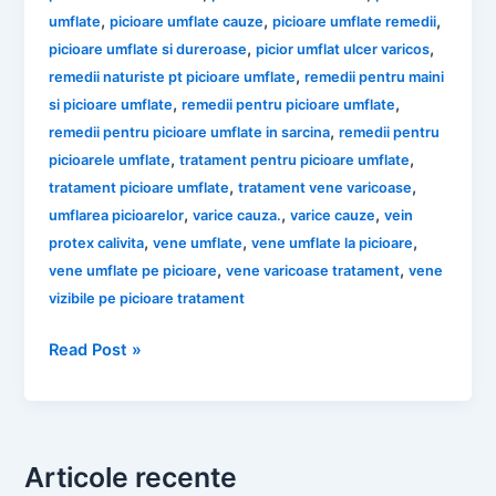
,
,
,
umflate
picioare umflate cauze
picioare umflate remedii
,
,
picioare umflate si dureroase
picior umflat ulcer varicos
,
remedii naturiste pt picioare umflate
remedii pentru maini
,
,
si picioare umflate
remedii pentru picioare umflate
,
remedii pentru picioare umflate in sarcina
remedii pentru
,
,
picioarele umflate
tratament pentru picioare umflate
,
,
tratament picioare umflate
tratament vene varicoase
,
,
,
umflarea picioarelor
varice cauza.
varice cauze
vein
,
,
,
protex calivita
vene umflate
vene umflate la picioare
,
,
vene umflate pe picioare
vene varicoase tratament
vene
vizibile pe picioare tratament
Remedii
Read Post »
Naturale
pentru
Vene
Varicoase
Articole recente
și