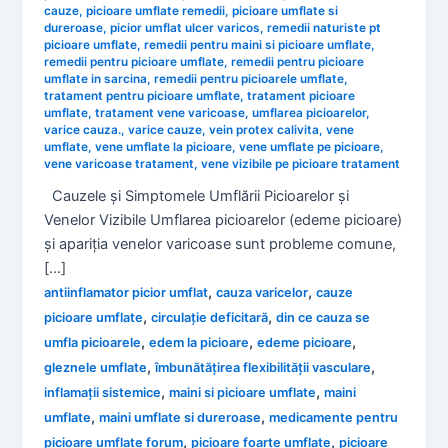
cauze
,
picioare umflate remedii
,
picioare umflate si
dureroase
,
picior umflat ulcer varicos
,
remedii naturiste pt
picioare umflate
,
remedii pentru maini si picioare umflate
,
remedii pentru picioare umflate
,
remedii pentru picioare
umflate in sarcina
,
remedii pentru picioarele umflate
,
tratament pentru picioare umflate
,
tratament picioare
umflate
,
tratament vene varicoase
,
umflarea picioarelor
,
varice cauza.
,
varice cauze
,
vein protex calivita
,
vene
umflate
,
vene umflate la picioare
,
vene umflate pe picioare
,
vene varicoase tratament
,
vene vizibile pe picioare tratament
Cauzele și Simptomele Umflării Picioarelor și
Venelor Vizibile Umflarea picioarelor (edeme picioare)
și apariția venelor varicoase sunt probleme comune,
[…]
,
,
antiinflamator picior umflat
cauza varicelor
cauze
,
,
picioare umflate
circulație deficitară
din ce cauza se
,
,
,
umfla picioarele
edem la picioare
edeme picioare
,
,
gleznele umflate
îmbunătățirea flexibilității vasculare
,
,
inflamații sistemice
maini si picioare umflate
maini
,
,
umflate
maini umflate si dureroase
medicamente pentru
,
,
picioare umflate forum
picioare foarte umflate
picioare