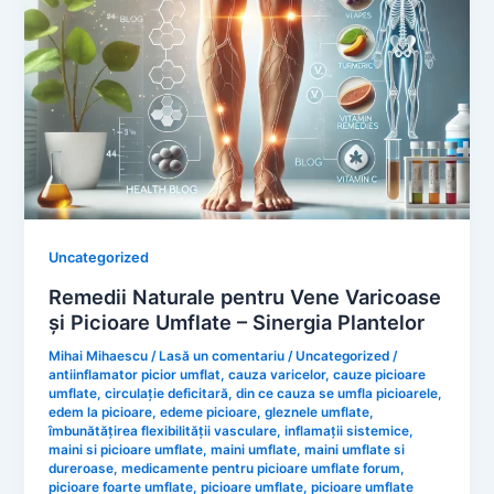
Uncategorized
Remedii Naturale pentru Vene Varicoase
și Picioare Umflate – Sinergia Plantelor
Mihai Mihaescu
/
Lasă un comentariu
/
Uncategorized
/
antiinflamator picior umflat
,
cauza varicelor
,
cauze picioare
umflate
,
circulație deficitară
,
din ce cauza se umfla picioarele
,
edem la picioare
,
edeme picioare
,
gleznele umflate
,
îmbunătățirea flexibilității vasculare
,
inflamații sistemice
,
maini si picioare umflate
,
maini umflate
,
maini umflate si
dureroase
,
medicamente pentru picioare umflate forum
,
picioare foarte umflate
,
picioare umflate
,
picioare umflate