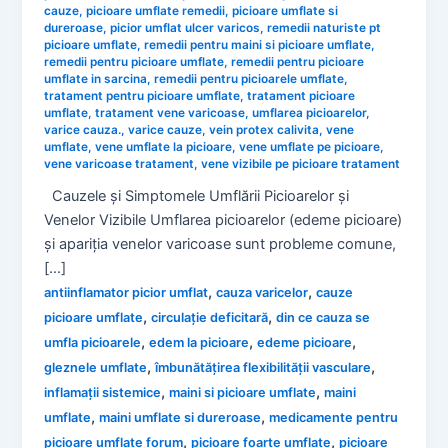
cauze
,
picioare umflate remedii
,
picioare umflate si
dureroase
,
picior umflat ulcer varicos
,
remedii naturiste pt
picioare umflate
,
remedii pentru maini si picioare umflate
,
remedii pentru picioare umflate
,
remedii pentru picioare
umflate in sarcina
,
remedii pentru picioarele umflate
,
tratament pentru picioare umflate
,
tratament picioare
umflate
,
tratament vene varicoase
,
umflarea picioarelor
,
varice cauza.
,
varice cauze
,
vein protex calivita
,
vene
umflate
,
vene umflate la picioare
,
vene umflate pe picioare
,
vene varicoase tratament
,
vene vizibile pe picioare tratament
Cauzele și Simptomele Umflării Picioarelor și
Venelor Vizibile Umflarea picioarelor (edeme picioare)
și apariția venelor varicoase sunt probleme comune,
[…]
,
,
antiinflamator picior umflat
cauza varicelor
cauze
,
,
picioare umflate
circulație deficitară
din ce cauza se
,
,
,
umfla picioarele
edem la picioare
edeme picioare
,
,
gleznele umflate
îmbunătățirea flexibilității vasculare
,
,
inflamații sistemice
maini si picioare umflate
maini
,
,
umflate
maini umflate si dureroase
medicamente pentru
,
,
picioare umflate forum
picioare foarte umflate
picioare