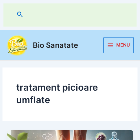
Skip
to
Search
content
Bio Sanatate
MENU
Main
Menu
tratament picioare
umflate