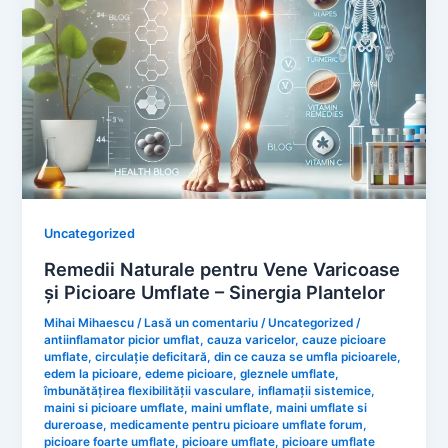
Uncategorized
Remedii Naturale pentru Vene Varicoase
și Picioare Umflate – Sinergia Plantelor
Mihai Mihaescu
/
Lasă un comentariu
/
Uncategorized
/
antiinflamator picior umflat
,
cauza varicelor
,
cauze picioare
umflate
,
circulație deficitară
,
din ce cauza se umfla picioarele
,
edem la picioare
,
edeme picioare
,
gleznele umflate
,
îmbunătățirea flexibilității vasculare
,
inflamații sistemice
,
maini si picioare umflate
,
maini umflate
,
maini umflate si
dureroase
,
medicamente pentru picioare umflate forum
,
picioare foarte umflate
,
picioare umflate
,
picioare umflate