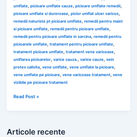
,
,
,
umflate
picioare umflate cauze
picioare umflate remedii
,
,
picioare umflate si dureroase
picior umflat ulcer varicos
,
remedii naturiste pt picioare umflate
remedii pentru maini
,
,
si picioare umflate
remedii pentru picioare umflate
,
remedii pentru picioare umflate in sarcina
remedii pentru
,
,
picioarele umflate
tratament pentru picioare umflate
,
,
tratament picioare umflate
tratament vene varicoase
,
,
,
umflarea picioarelor
varice cauza.
varice cauze
vein
,
,
,
protex calivita
vene umflate
vene umflate la picioare
,
,
vene umflate pe picioare
vene varicoase tratament
vene
vizibile pe picioare tratament
Remedii
Read Post »
Naturale
pentru
Vene
Varicoase
Articole recente
și