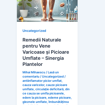
Uncategorized
Remedii Naturale
pentru Vene
Varicoase și Picioare
Umflate – Sinergia
Plantelor
Mihai Mihaescu
/
Lasă un
comentariu
/
Uncategorized
/
antiinflamator picior umflat
,
cauza varicelor
,
cauze picioare
umflate
,
circulație deficitară
,
din
ce cauza se umfla picioarele
,
edem la picioare
,
edeme picioare
,
gleznele umflate
,
îmbunătățirea