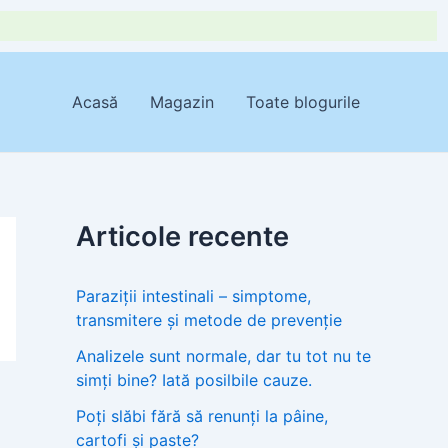
Acasă
Magazin
Toate blogurile
Articole recente
Paraziții intestinali – simptome,
transmitere și metode de prevenție
Analizele sunt normale, dar tu tot nu te
simți bine? Iată posilbile cauze.
Poți slăbi fără să renunți la pâine,
cartofi și paste?