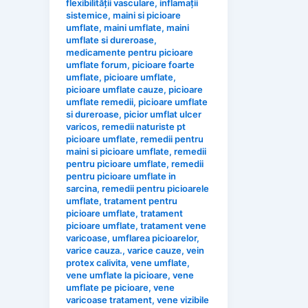
flexibilității vasculare
,
inflamații
sistemice
,
maini si picioare
umflate
,
maini umflate
,
maini
umflate si dureroase
,
medicamente pentru picioare
umflate forum
,
picioare foarte
umflate
,
picioare umflate
,
picioare umflate cauze
,
picioare
umflate remedii
,
picioare umflate
si dureroase
,
picior umflat ulcer
varicos
,
remedii naturiste pt
picioare umflate
,
remedii pentru
maini si picioare umflate
,
remedii
pentru picioare umflate
,
remedii
pentru picioare umflate in
sarcina
,
remedii pentru picioarele
umflate
,
tratament pentru
picioare umflate
,
tratament
picioare umflate
,
tratament vene
varicoase
,
umflarea picioarelor
,
varice cauza.
,
varice cauze
,
vein
protex calivita
,
vene umflate
,
vene umflate la picioare
,
vene
umflate pe picioare
,
vene
varicoase tratament
,
vene vizibile