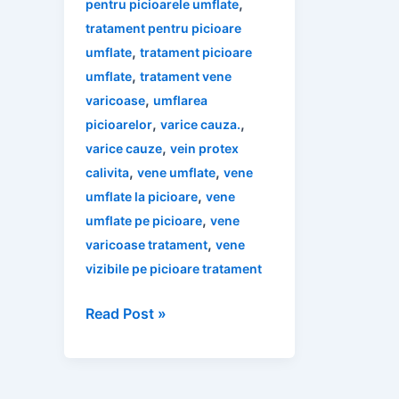
,
pentru picioarele umflate
tratament pentru picioare
,
umflate
tratament picioare
,
umflate
tratament vene
,
varicoase
umflarea
,
,
picioarelor
varice cauza.
,
varice cauze
vein protex
,
,
calivita
vene umflate
vene
,
umflate la picioare
vene
,
umflate pe picioare
vene
,
varicoase tratament
vene
vizibile pe picioare tratament
Remedii
Read Post »
Naturale
pentru
Vene