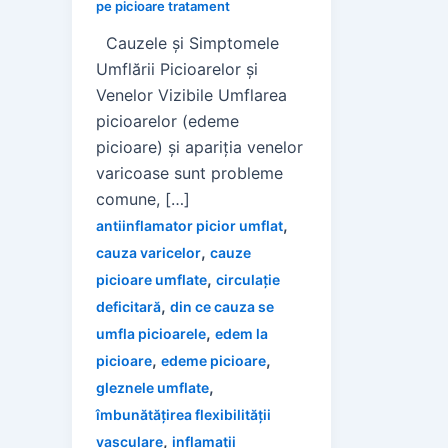
pe picioare tratament
Cauzele și Simptomele
Umflării Picioarelor și
Venelor Vizibile Umflarea
picioarelor (edeme
picioare) și apariția venelor
varicoase sunt probleme
comune, […]
,
antiinflamator picior umflat
,
cauza varicelor
cauze
,
picioare umflate
circulație
,
deficitară
din ce cauza se
,
umfla picioarele
edem la
,
,
picioare
edeme picioare
,
gleznele umflate
îmbunătățirea flexibilității
,
vasculare
inflamații