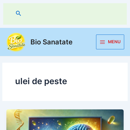
Skip
to
Search
content
Bio Sanatate
MENU
Main
Menu
ulei de peste