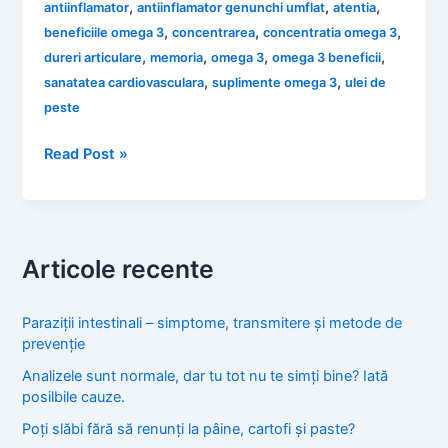
,
,
,
antiinflamator
antiinflamator genunchi umflat
atentia
,
,
,
beneficiile omega 3
concentrarea
concentratia omega 3
,
,
,
,
dureri articulare
memoria
omega 3
omega 3 beneficii
,
,
sanatatea cardiovasculara
suplimente omega 3
ulei de
peste
Acizii
Read Post »
Grași
Omega
3:
Esențiali
Articole recente
pentru
Sănătatea
Corpului
Paraziții intestinali – simptome, transmitere și metode de
prevenție
și
Minții
Analizele sunt normale, dar tu tot nu te simți bine? Iată
posilbile cauze.
Poți slăbi fără să renunți la pâine, cartofi și paste?