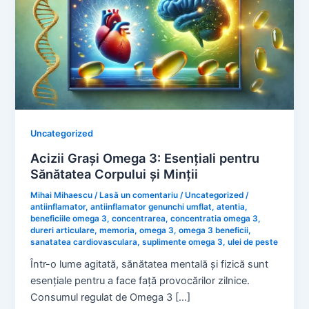
Uncategorized
Acizii Grași Omega 3: Esențiali pentru
Sănătatea Corpului și Minții
Mihai Mihaescu
/
Lasă un comentariu
/
Uncategorized
/
antiinflamator
,
antiinflamator genunchi umflat
,
atentia
,
beneficiile omega 3
,
concentrarea
,
concentratia omega 3
,
dureri articulare
,
memoria
,
omega 3
,
omega 3 beneficii
,
sanatatea cardiovasculara
,
suplimente omega 3
,
ulei de peste
Într-o lume agitată, sănătatea mentală și fizică sunt
esențiale pentru a face față provocărilor zilnice.
Consumul regulat de Omega 3 […]