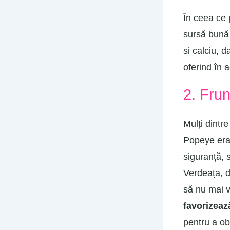
În ceea ce 
sursă bună 
si calciu, 
oferind în 
2. Frun
Mulți dintr
Popeye era
siguranță, s
Verdeața, d
să nu mai 
favorizeaz
pentru a ob