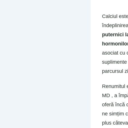
Calciul est
îndeplinirea
puternici 
hormonilo
asociat cu 
suplimente 
parcursul zi
Renumitul e
MD , a împă
oferă încă 
ne simțim c
plus câteva