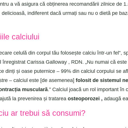
tru a vă asigura că obținerea recomandării zilnice de 
i delicioasă, indiferent dacă urmați sau nu o dietă pe ba
ile calciului
ecare celulă din corpul tău folosește calciu într-un fel”, 
ul înregistrat Carissa Galloway , RDN. „Nu numai că este 
e dinți și oase puternice – 99% din calciul corpului se află
stre – calciul este [de asemenea]
folosit de sistemul n
ontracția musculară
.” Calciul joacă un rol important în
 ajută la prevenirea și tratarea
osteoporozei ,
adaugă ea
ciu ar trebui să consumi?