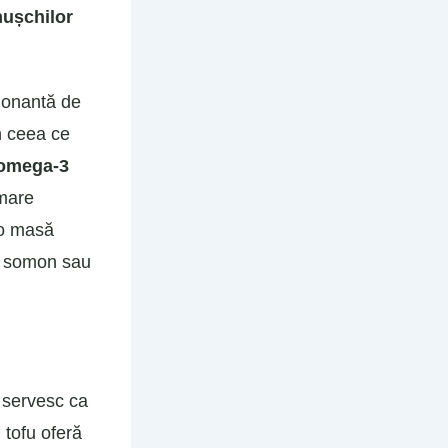
mușchilor
sionantă de
n ceea ce
 omega-3
 mare
 o masă
cu somon sau
a servesc ca
 tofu oferă