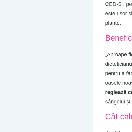
CED-S , pen
este ușor ș
plante.
Benefici
„Aproape fi
dietetician
pentru a fac
oasele noa
reglează c
sângelui și
Cât cal