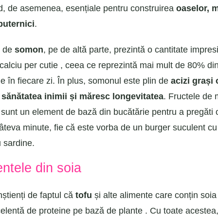
d, de asemenea, esențiale pentru construirea
oaselor, 
 puternici
.
e de
somon
, pe de altă parte, prezintă o cantitate impre
alciu per cutie , ceea ce reprezintă mai mult de 80% di
 în fiecare zi. În plus, somonul este plin de
acizi grași
n
sănătatea inimii și măresc longevitatea
. Fructele de
sunt un element de bază din bucătărie pentru a pregăti
âteva minute, fie că este vorba de un burger suculent 
 sardine.
entele din soia
tienți de faptul că
tofu
și alte alimente care conțin soi
elentă de proteine ​​pe bază de plante . Cu toate acestea,