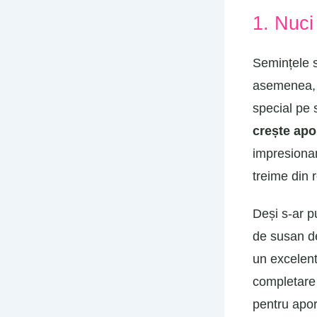
1. Nuci
Semințele s
asemenea, s
special pe
crește apo
impresionan
treime din 
Deși s-ar p
de susan de
un excelent
completare 
pentru apor