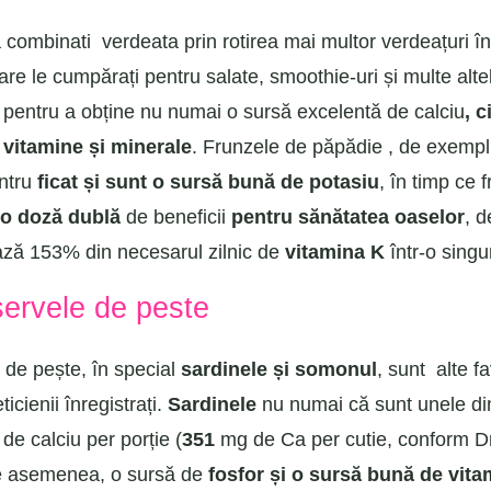
ă combinati verdeata prin rotirea mai multor verdeațuri î
are le cumpărați pentru salate, smoothie-uri și multe altel
pentru a obține nu numai o sursă excelentă de calciu
, 
 vitamine și minerale
. Frunzele de păpădie , de exempl
ntru
ficat și sunt o sursă bună de potasiu
, în timp ce 
 o doză dublă
de beneficii
pentru sănătatea oaselor
, 
ză 153% din necesarul zilnic de
vitamina K
într-o singu
ervele de peste
de pește, în special
sardinele și somonul
, sunt alte fa
ticienii înregistrați.
Sardinele
nu numai că sunt unele di
de calciu per porție (
351
mg de Ca per cutie, conform D
de asemenea, o sursă de
fosfor și o sursă bună de vit