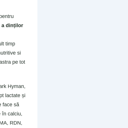
 pentru
a dinților
lt timp
tritive si
astra pe tot
 Mark Hyman,
t lactate și
e face să
în calciu,
, MA, RDN,