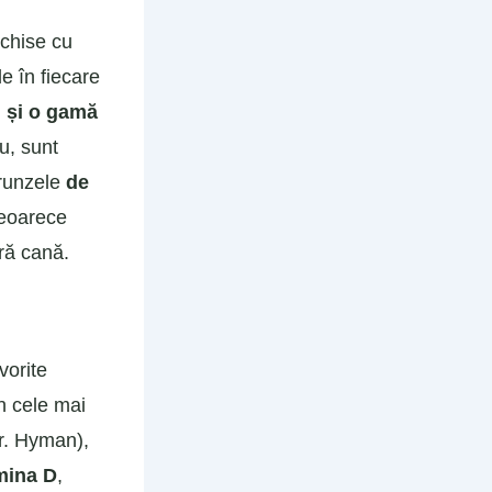
nchise cu
e în fiecare
ci și o gamă
u, sunt
frunzele
de
deoarece
ră cană.
vorite
n cele mai
r. Hyman),
amina D
,