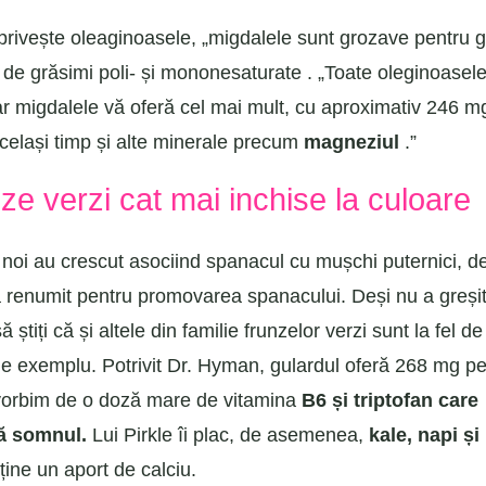
privește oleaginoasele, „migdalele sunt grozave pentru g
de grăsimi poli- și mononesaturate . „Toate oleginoasele
dar migdalele vă oferă cel mai mult, cu aproximativ 246 m
același timp și alte minerale precum
magneziul
.”
ze verzi cat mai inchise la culoare
e noi au crescut asociind spanacul cu mușchi puternici, 
 renumit pentru promovarea spanacului. Deși nu a greși
ă știți că și altele din familie frunzelor verzi sunt la fel d
e exemplu. Potrivit Dr. Hyman, gulardul oferă 268 mg pe
vorbim de o doză mare de vitamina
B6 și triptofan care
ă somnul.
Lui Pirkle îi plac, de asemenea,
kale, napi ș
ține un aport de calciu.