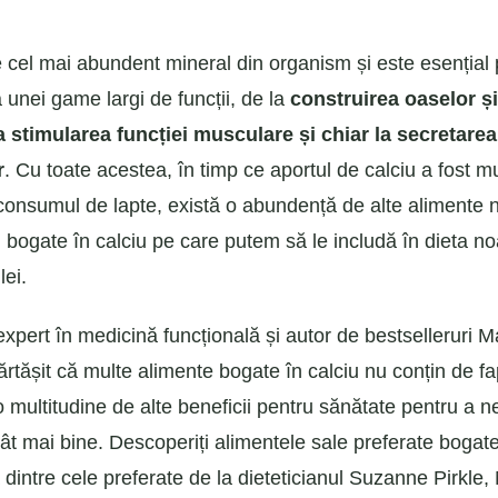
e cel mai abundent mineral din organism și este esențial
 unei game largi de funcții, de la
construirea oaselor și 
la stimularea funcției musculare și chiar la secretarea
r
. Cu toate acestea, în timp ce aportul de calciu a fost mu
consumul de lapte, există o abundență de alte alimente nu
bogate în calciu pe care putem să le includă în dieta no
lei.
xpert în medicină funcțională și autor de bestselleruri
rtășit că multe alimente bogate în calciu nu conțin de fap
o multitudine de alte beneficii pentru sănătate pentru a n
ât mai bine. Descoperiți alimentele sale preferate bogate 
 dintre cele preferate de la dieteticianul Suzanne Pirkle