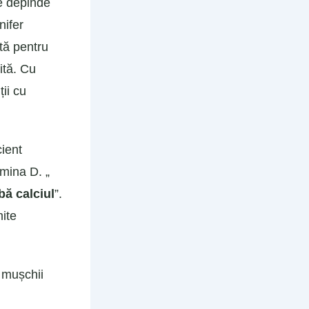
ie depinde
nifer
tă pentru
ită. Cu
ii cu
cient
amina D. „
ă calciul
”.
ite
 mușchii