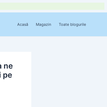
Acasă
Magazin
Toate blogurile
a ne
i pe