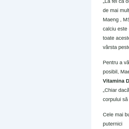
„La fel ca 
de mai mulți
Maeng , MS
calciu este
toate acest
vârsta pest
Pentru a vă
posibil, Ma
Vitamina D
„Chiar dacă
corpului să 
Cele mai bu
puternici