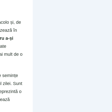
colo și, de
azează în
ru a-și
tate
ai mult de o
e semințe
 zilei. Sunt
eprezintă o
tează