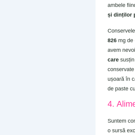
ambele fiin
și dinților
Conservel
826
mg de c
avem nevoie
care
susți
conservate 
ușoară în c
de paste cu
4. Alim
Suntem conș
o sursă exc