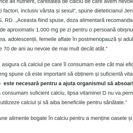
orice alt nutrient, cantitatea de calciu de care avem nevo
 factori, inclusiv vârsta și sexul”, spune dieteticianul Jen
, RD. „Aceasta fiind spuse, doza alimentară recomanda
 de aproximativ 1.000 mg pe zi pentru o persoană obișnu
ea, adolescenții, femeile aflate în postmenopauză și adulț
e 70 de ani au nevoie de mai mult decât atât.”
 asigura că calciul pe care îl consumam este cât mai efi
eng spune că este important să obținem și suficientă vit
 este necesară pentru a ajuta organismul să absoarb
 consumam suficient calciu, lipsa vitaminei D nu va perm
utilizeze calciul și să aiba beneficiile pentru sănătate.”
ne alimente bogate în calciu pentru a menține oasele și