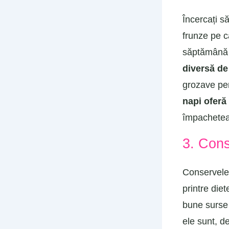
Încercați s
frunze pe c
săptămână 
diversă de
grozave pe
napi oferă
împachetea
3. Cons
Conservele 
printre diete
bune surse 
ele sunt, 