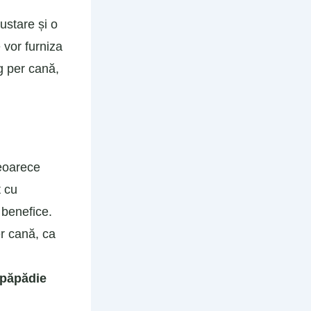
ustare și o
 vor furniza
g per cană,
deoarece
t cu
e benefice.
r cană, ca
i păpădie