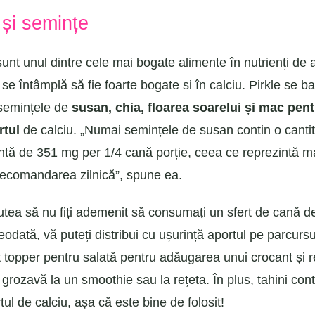
 și semințe
unt unul dintre cele mai bogate alimente în nutrienți de a
e întâmplă să fie foarte bogate si în calciu. Pirkle se b
 semințele de
susan, chia, floarea soarelui și mac pent
rtul
de calciu. „Numai semințele de susan contin o canti
tă de 351 mg per 1/4 cană porție, ceea ce reprezintă m
recomandarea zilnică”, spune ea.
utea să nu fiți ademenit să consumați un sfert de cană d
odată, vă puteți distribui cu ușurință aportul pe parcursul
 topper pentru salată pentru adăugarea unui crocant și r
grozavă la un smoothie sau la rețeta. În plus, tahini con
tul de calciu, așa că este bine de folosit!