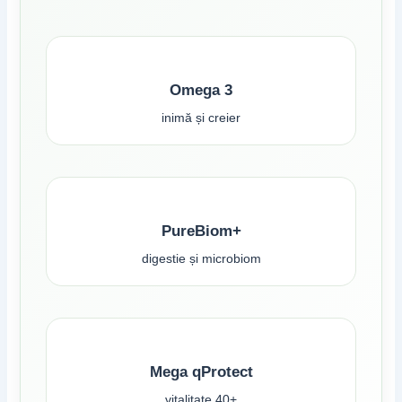
Omega 3
inimă și creier
PureBiom+
digestie și microbiom
Mega qProtect
vitalitate 40+