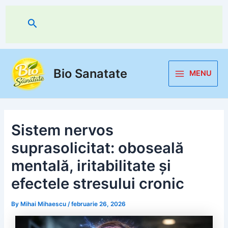
Skip
to
Search
content
Bio Sanatate
MENU
Main
Menu
Sistem nervos
suprasolicitat: oboseală
mentală, iritabilitate și
efectele stresului cronic
By
Mihai Mihaescu
/
februarie 26, 2026