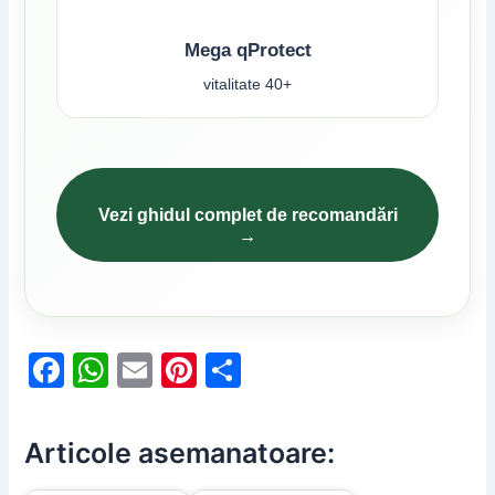
Mega qProtect
vitalitate 40+
Vezi ghidul complet de recomandări
→
F
W
E
Pi
P
a
h
m
nt
ar
c
at
ai
er
ta
Articole asemanatoare:
e
s
l
e
je