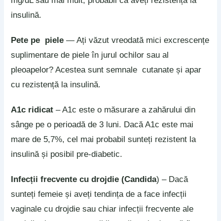
mg/dL sau mai mult, probabil că aveți rezistență la
insulină.
Pete pe piele
— Ați văzut vreodată mici excrescențe
suplimentare de piele în jurul ochilor sau al
pleoapelor? Acestea sunt semnale cutanate și apar
cu rezistență la insulină.
A1c ridicat
– A1c este o măsurare a zahărului din
sânge pe o perioadă de 3 luni. Dacă A1c este mai
mare de 5,7%, cel mai probabil sunteți rezistent la
insulină și posibil pre-diabetic.
Infecții frecvente cu drojdie (Candida
) – Dacă
sunteți femeie și aveți tendința de a face infecții
vaginale cu drojdie sau chiar infecții frecvente ale