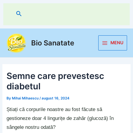
Skip
to
Search
content
Bio Sanatate
MENU
Main
Menu
Semne care prevestesc
diabetul
By
Mihai Mihaescu
/
august 16, 2024
Știați că corpurile noastre au fost făcute să
gestioneze doar 4 lingurițe de zahăr (glucoză) în
sângele nostru odată?