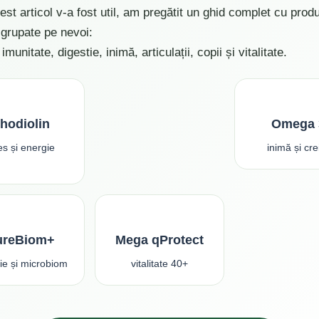
st articol v-a fost util, am pregătit un ghid complet cu prod
 grupate pe nevoi:
imunitate, digestie, inimă, articulații, copii și vitalitate.
hodiolin
Omega 
es și energie
inimă și cre
ureBiom+
Mega qProtect
tie și microbiom
vitalitate 40+