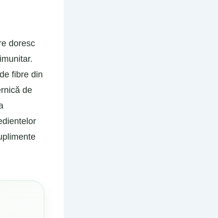
are doresc
imunitar.
de fibre din
ernică de
a
edientelor
suplimente