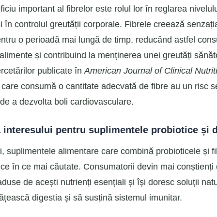
iciu important al fibrelor este rolul lor în reglarea nivelu
i în controlul greutății corporale. Fibrele creează senzați
entru o perioadă mai lungă de timp, reducând astfel con
alimente și contribuind la menținerea unei greutăți sănă
cetărilor publicate în
American Journal of Clinical Nutrit
care consumă o cantitate adecvată de fibre au un risc s
de a dezvolta boli cardiovasculare.
 interesului pentru suplimentele probiotice și d
ani, suplimentele alimentare care combină probioticele și f
 ce în ce mai căutate. Consumatorii devin mai conștienți
aduse de acești nutrienți esențiali și își doresc soluții nat
țească digestia și să susțină sistemul imunitar.