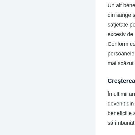
Un alt benef
din sânge ș
sațietate p
excesiv de 
Conform cer
persoanele 
mai scăzut 
Creșterea
În ultimii 
devenit din
beneficiile 
să îmbunătă