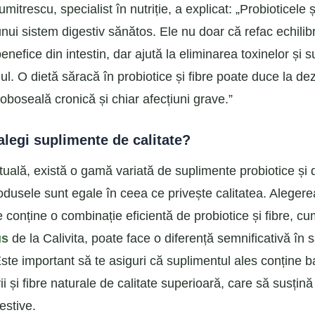
mitrescu, specialist în nutriție, a explicat: „Probioticele ș
nui sistem digestiv sănătos. Ele nu doar că refac echilib
benefice din intestin, dar ajută la eliminarea toxinelor și s
l. O dietă săracă în probiotice și fibre poate duce la dez
 oboseală cronică și chiar afecțiuni grave.”
alegi suplimente de calitate?
tuală, există o gamă variată de suplimente probiotice și d
odusele sunt egale în ceea ce privește calitatea. Alegere
 conține o combinație eficientă de probiotice și fibre, c
us
de la Calivita, poate face o diferență semnificativă în 
Este important să te asiguri că suplimentul ales conține ba
ii și fibre naturale de calitate superioară, care să susțină 
gestive.