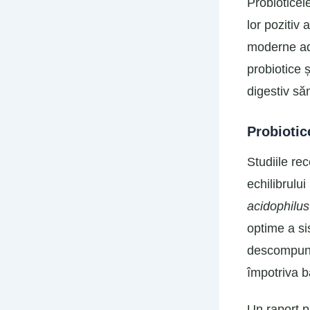
Probioticel
lor pozitiv 
moderne ade
probiotice 
digestiv să
Probiotic
Studiile re
echilibrulu
acidophilus
optime a si
descompuner
împotriva b
Un raport p