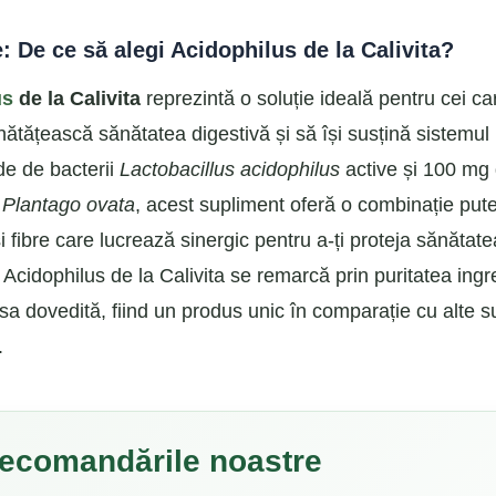
: De ce să alegi Acidophilus de la Calivita?
us
de la Calivita
reprezintă o soluție ideală pentru cei c
nătățească sănătatea digestivă și să își susțină sistemul 
de de bacterii
Lactobacillus acidophilus
active și 100 mg 
e
Plantago ovata
, acest supliment oferă o combinație put
i fibre care lucrează sinergic pentru a-ți proteja sănătate
. Acidophilus de la Calivita se remarcă prin puritatea ingr
a sa dovedită, fiind un produs unic în comparație cu alte 
.
ecomandările noastre