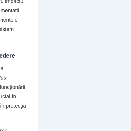
ru impactul
imentații
imentele
 sistem
redere
ea
lus
funcționării
ucial în
în protecția
area