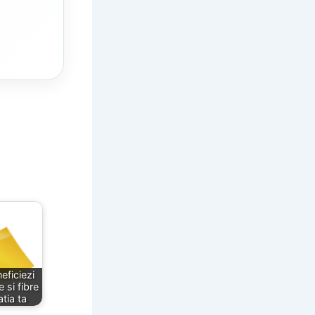
ficiezi
 si fibre
atia ta