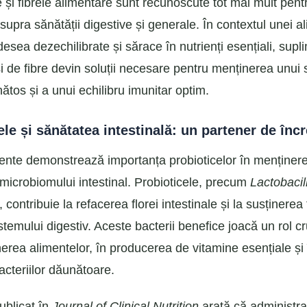
e și fibrele alimentare sunt recunoscute tot mai mult pent
asupra sănătății digestive și generale. În contextul unei al
sea dezechilibrate și sărace în nutrienți esențiali, supl
și de fibre devin soluții necesare pentru menținerea unui
nătos și a unui echilibru imunitar optim.
ele și sănătatea intestinală: un partener de înc
cente demonstrează importanța probioticelor în menținer
i microbiomului intestinal. Probioticele, precum
Lactobacil
, contribuie la refacerea florei intestinale și la susținerea 
stemului digestiv. Aceste bacterii benefice joacă un rol cr
ea alimentelor, în producerea de vitamine esențiale și 
acteriilor dăunătoare.
ublicat în
Journal of Clinical Nutrition
arată că administr