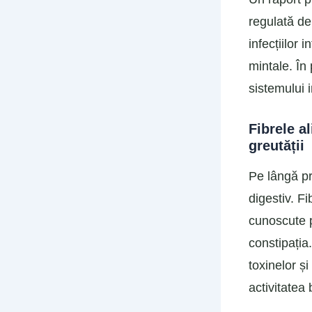
regulată de
infecțiilor 
mintale. În
sistemului i
Fibrele a
greutății
Pe lângă pr
digestiv. F
cunoscute p
constipația.
toxinelor și
activitatea 