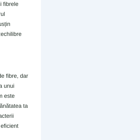
i fibrele
rul
usțin
echilibre
e fibre, dar
a unui
um este
sănătatea ta
cterii
eficient