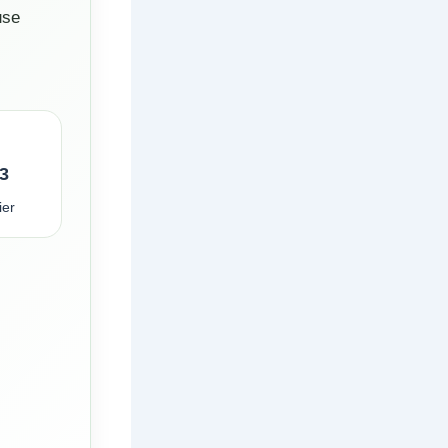
use
3
ier