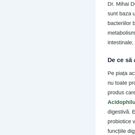
Dr. Mihai Du
sunt baza u
bacteriilor 
metabolismu
intestinale,
De ce să 
Pe piața ac
nu toate pr
produs care
Acidophil
digestivă. 
probiotice v
funcțiile di