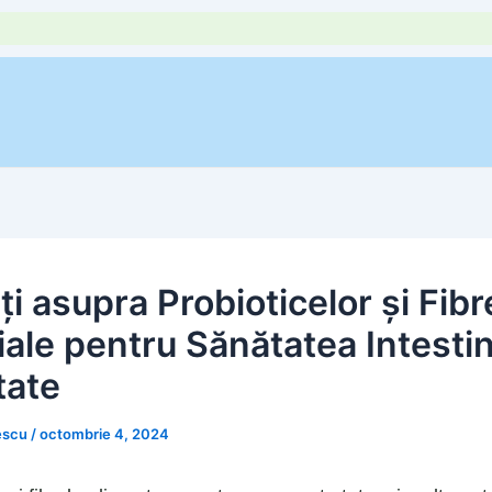
i asupra Probioticelor și Fibr
ale pentru Sănătatea Intestin
tate
escu
/
octombrie 4, 2024