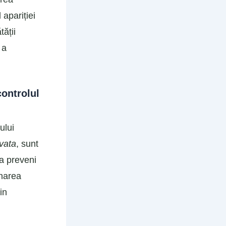
 apariției
tății
 a
controlul
ului
vata
, sunt
 a preveni
inarea
in