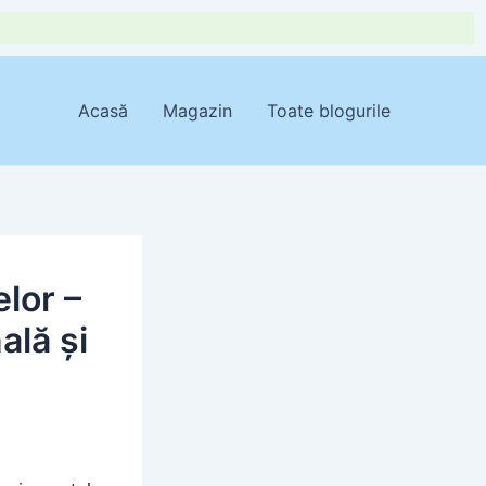
Acasă
Magazin
Toate blogurile
elor –
ală și