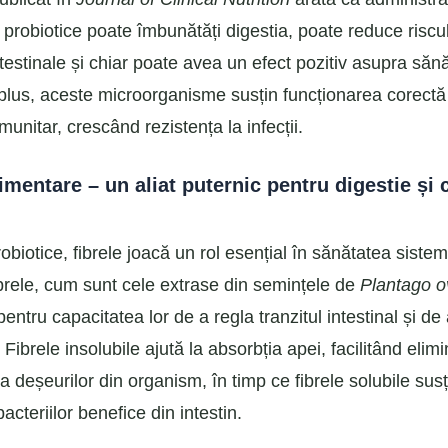
 probiotice poate îmbunătăți digestia, poate reduce riscul
intestinale și chiar poate avea un efect pozitiv asupra sănă
 plus, aceste microorganisme susțin funcționarea corectă
munitar, crescând rezistența la infecții.
limentare – un aliat puternic pentru digestie și 
obiotice, fibrele joacă un rol esențial în sănătatea sistem
ibrele, cum sunt cele extrase din semințele de
Plantago o
entru capacitatea lor de a regla tranzitul intestinal și de
 Fibrele insolubile ajută la absorbția apei, facilitând elim
 a deșeurilor din organism, în timp ce fibrele solubile susț
bacteriilor benefice din intestin.