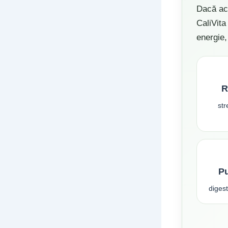
Dacă ace
CaliVita
energie, 
R
str
P
diges