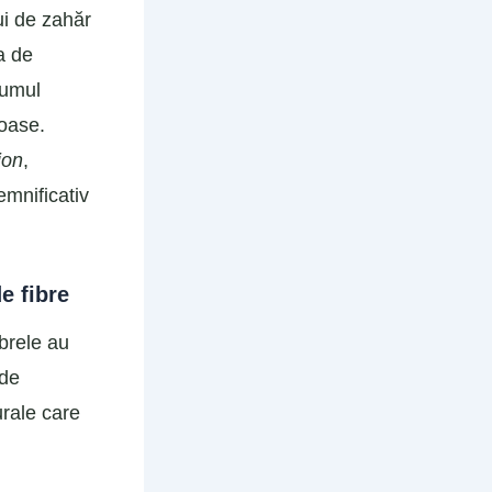
lui de zahăr
a de
sumul
toase.
ion
,
emnificativ
e fibre
ibrele au
 de
urale care