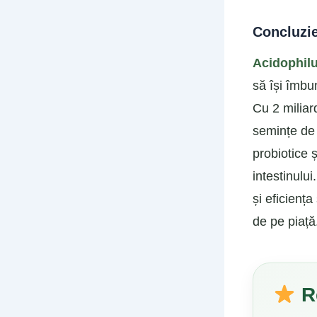
Concluzie
Acidophil
să își îmbu
Cu 2 miliar
semințe d
probiotice ș
intestinului
și eficienț
de pe piață
R