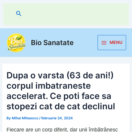
Skip
to
Search
content
Bio Sanatate
MENU
Main
Menu
Dupa o varsta (63 de ani!)
corpul imbatraneste
accelerat. Ce poti face sa
stopezi cat de cat declinul
By
Mihai Mihaescu
/
februarie 24, 2024
Fiecare are un corp diferit, dar unii îmbătrânesc