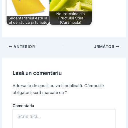
Neurotoxina din
Sedentarismul este la
Fructului Stea
fel de rău ca și fumatul
(Carambola)
Post
ANTERIOR
URMĂTOR
navigation
Lasă un comentariu
Adresa ta de email nu va fi publicată.
Câmpurile
obligatorii sunt marcate cu
*
Comentariu