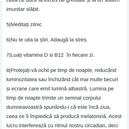
ceea ce duce la exces de greutate și la un sistem
imunitar slăbit.
5|Meditați zilnic
6|Nu te uita la știri. Adaugă la stres.
7|Luați vitamina D si B12 în fiecare zi.
8|Protejați-vă ochii pe timp de noapte, reducând
luminozitatea sau închizând cât mai multe becuri
și ecrane care emit lumină albastră. Lumina pe
timp de noapte trimite un semnal corpului
dumneavoastră spunându-i că este încă ziua,
ceea ce îl împiedică să producă melatonină. Acest
lucru interferează cu ritmul nostru circadian, deci