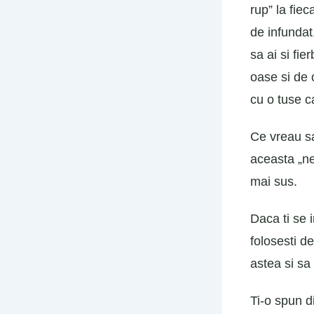
rup” la fiec
de infundat
sa ai si fie
oase si de 
cu o tuse c
Ce vreau sa
aceasta „nes
mai sus.
Daca ti se 
folosesti d
astea si sa
Ti-o spun d