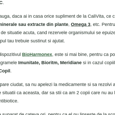
 C
.
auga, daca ai in casa orice supliment de la CaliVita, ce 
minerale sau extracte din plante
,
Omega 3
, etc. Pentr
el de situatie acuta, cand rezervele organismului se epui
ul tau trebuie sustinut si ajutat.
dispozitivul
BioHarmonex
, este si mai bine, pentru ca pot
ogramele
Imunitate, Bioritm, Meridiane
si in cazul copiil
Copil
.
 pare ciudat, sa nu apelezi la medicamente si sa rezolvi 
 situatii ca aceasta, dar sa stii ca am 2 copii care nu au 
tibiotice.
a suparat de cateva ori, pentru ca el nu lipseste de la sco