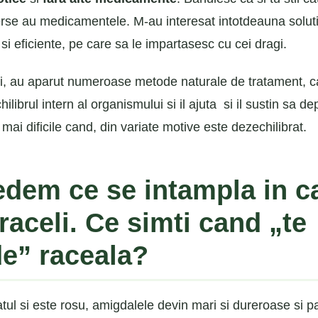
erse au medicamentele. M-au interesat intotdeauna soluti
si eficiente, pe care sa le impartasesc cu cei dragi.
ani, au aparut numeroase metode naturale de tratament, c
ilibrul intern al organismului si il ajuta si il sustin sa 
ai dificile cand, din variate motive este dezechilibrat.
edem ce se intampla in c
raceli. Ce simti cand „te
de” raceala?
tul si este rosu, amigdalele devin mari si dureroase si p