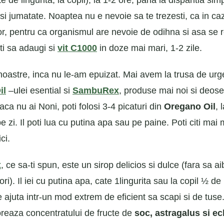
 de lingurita, la copil), la 1-2 ore, pana la disparitia si
si jumatate. Noaptea nu e nevoie sa te trezesti, ca in ca
lor, pentru ca organismul are nevoie de odihna si asa se 
ti sa adaugi si
vit C1000
in doze mai mari, 1-2 zile.
e noastre, inca nu le-am epuizat. Mai avem la trusa de urg
il
–ulei esential si
SambuRex
, produse mai noi si deose
aca nu ai Noni, poti folosi 3-4 picaturi din
Oregano Oil
, 
e zi. Il poti lua cu putina apa sau pe paine. Poti citi mai 
ci.
x
, ce sa-ti spun, este un sirop delicios si dulce (fara sa a
ori). Il iei cu putina apa, cate 1lingurita sau la copil ½ de l
te ajuta intr-un mod extrem de eficient sa scapi si de tuse
reaza concentratului de fructe de
soc, astragalus si e