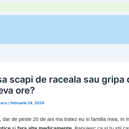
a scapi de raceala sau gripa 
eva ore?
escu
/
februarie 24, 2024
 dar de peste 20 de ani ma tratez eu si familia mea, in 
otice
si
fara alte medicamente
. Banuiesc ca si tu stii c