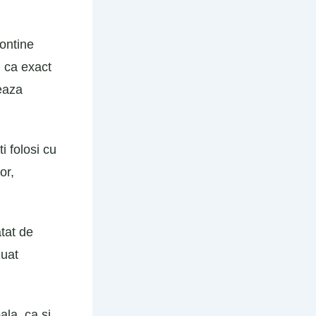
contine
u ca exact
zeaza
i folosi cu
or,
atat de
luat
ala, ca si