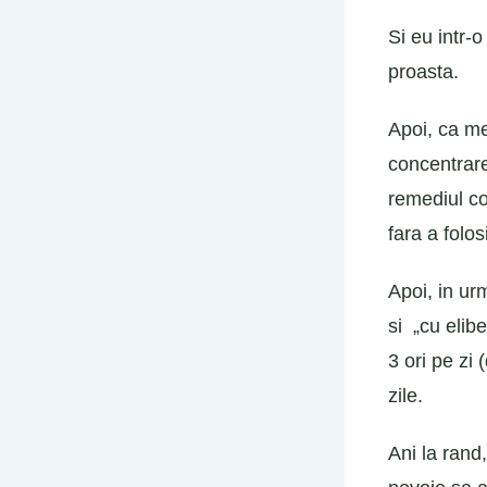
Si eu intr-
proasta.
Apoi, ca m
concentrare
remediul cor
fara a folo
Apoi, in ur
si „cu elib
3 ori pe zi
zile.
Ani la rand