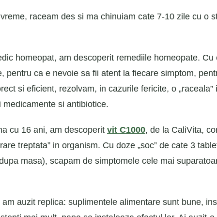
o vreme, raceam des si ma chinuiam cate 7-10 zile cu o s
edic homeopat, am descoperit remediile homeopate. Cu
, pentru ca e nevoie sa fii atent la fiecare simptom, pent
ect si eficient, rezolvam, in cazurile fericite, o „raceala” i
si medicamente si antibiotice.
ma cu 16 ani, am descoperit
vit C1000
, de la CaliVita, c
erare treptata” in organism. Cu doze „soc” de cate 3 table
 (dupa masa), scapam de simptomele cele mai suparatoar
, am auzit replica: suplimentele alimentare sunt bune, in