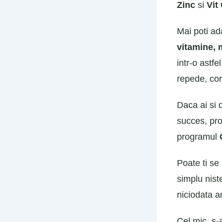
Zinc
si
Vit
Mai poti ad
vitamine, 
intr-o astf
repede, corp
Daca ai si 
succes, pr
programul
Poate ti se
simplu niste
niciodata an
Cel mic, s-