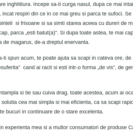
are inghititura. Incepe sa-ti curga nasul, dupa ce mai inta
, incat respiri din ce in ce mai greu si parca te sufoci. Se
rbinteli si frisoane si sa simti starea aceea cu dureri de 
cap, parca „esti batut(a)”. Si dupa toate astea, te mai cap
a de magarus, de-a dreptul enervanta.
-ti spun acum, te poate ajuta sa scapi in cateva ore, de
uferita” cand ai racit si esti intr-o forma „de vis”, de ge
intampla si tie sau cuiva drag, toate acestea, acum ai oca
e solutia cea mai simpla si mai eficienta, ca sa scapi rapi
 te bucuri in continuare de o stare excelenta.
in experienta mea si a multor consumatori de produse Ca