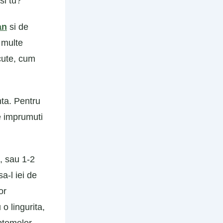
si tu?
an
si de
 multe
cute, cum
nta. Pentru
te imprumuti
, sau 1-2
a-l iei de
or
o lingurita,