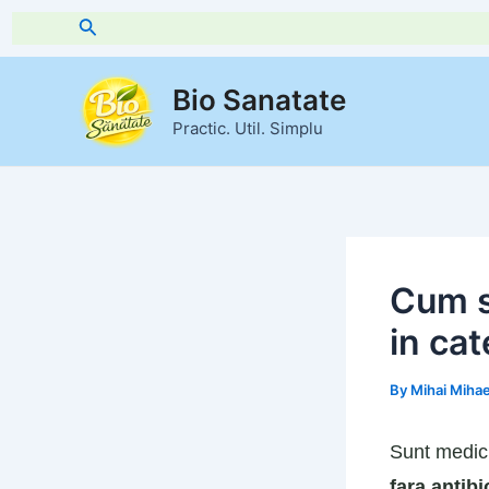
Skip
Search
to
content
Bio Sanatate
Practic. Util. Simplu
Cum s
in cat
By
Mihai Miha
Sunt medic,
fara antibi