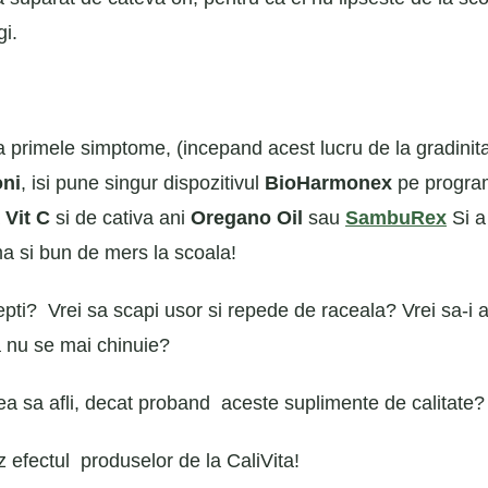
gi.
a primele simptome, (incepand acest lucru de la gradinita
oni
, isi pune singur dispozitivul
BioHarmonex
pe program
Vit C
si de cativa ani
Oregano Oil
sau
SambuRex
Si a
ma si bun de mers la scoala!
pti? Vrei sa scapi usor si repede de raceala? Vrei sa-i aj
a nu se mai chinuie?
a sa afli, decat proband aceste suplimente de calitate?
 efectul produselor de la CaliVita!