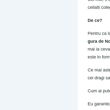
ceilalti cole
De ce?
Pentru ca l
gura de N
mai ia ceva
este in for
Ce mai aste
cei dragi s
Cum ai pute
Eu garantez