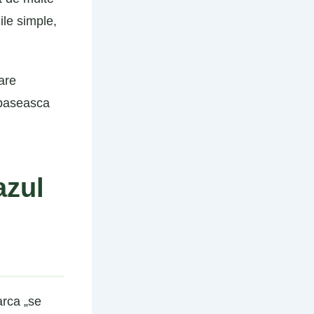
ile simple,
are
depaseasca
azul
arca „se