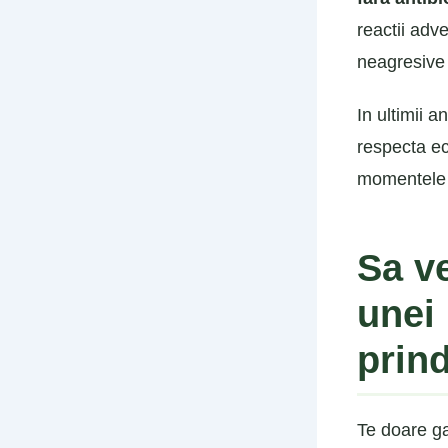
reactii adv
neagresive 
In ultimii 
respecta ech
momentele m
Sa v
unei 
prin
Te doare ga