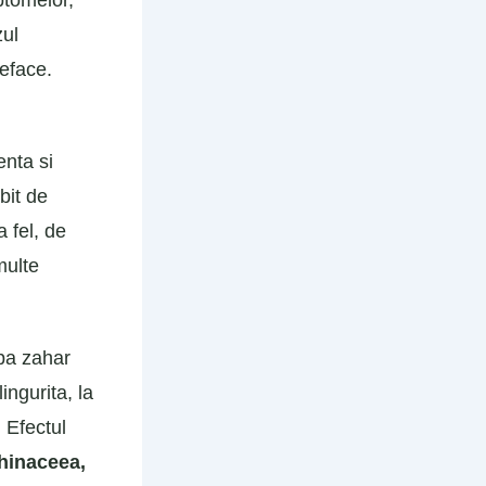
mptomelor,
zul
reface.
enta si
bit de
la fel, de
multe
iba zahar
ingurita, la
. Efectul
chinaceea,