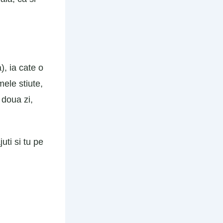
), ia cate o
ele stiute,
 doua zi,
uti si tu pe