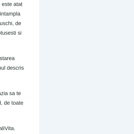
i este atat
 intampla
muschi, de
tusesti si
 starea
nul descris
zia sa te
d, de toate
liVita.