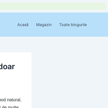
Acasă
Magazin
Toate blogurile
doar
mod natural,
at de multe