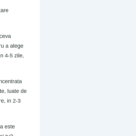
tare
 ceva
ru a alege
n 4-5 zile,
oncentrata
te, luate de
e, in 2-3
sa este