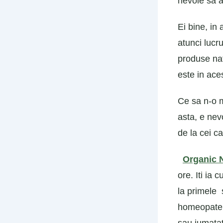
nevoie sa as
Ei bine, in
atunci lucr
produse nat
este in ace
Ce sa n-o m
asta, e nev
de la cei c
Organic 
ore. Iti ia
la primele 
homeopate, 