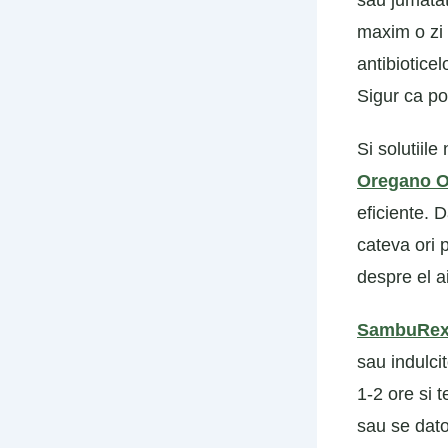
sau jumatate
maxim o zi 
antibiotice
Sigur ca po
Si solutiil
Oregano O
eficiente. D
cateva ori p
despre el ai
SambuRe
sau indulcit
1-2 ore si 
sau se dato