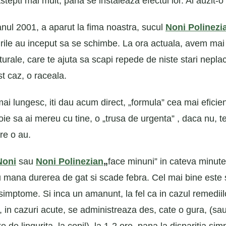
tepti mai mult, pana se instaleaza efectul lor. Ai auzit-o 
 anul 2001, a aparut la fima noastra, sucul
Noni Polinezi
urile au inceput sa se schimbe. La ora actuala, avem mai
urale, care te ajuta sa scapi repede de niste stari nepla
st caz, o raceala.
ai lungesc, iti dau acum direct, „formula” cea mai eficie
oie sa ai mereu cu tine, o „trusa de urgenta” , daca nu, 
are o au.
Noni
sau
Noni Polinezian
„
face minuni” in cateva minute
 cu mana durerea de gat si scade febra. Cel mai bine este s
simptome. Si inca un amanunt, la fel ca in cazul remediil
in cazuri acute, se administreaza des, cate o gura, (sau 